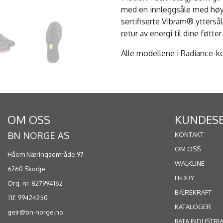
med en innleggsåle med høy
sertifiserte Vibram® yttersål
retur av energi til dine føtt
Alle modellene i Radiance-ko
OM OSS
KUNDESE
BN NORGE AS
KONTAKT
OM OSS
Håem Næringsområde 97
WALKLINE
6260 Skodje
H-DRY
Org. nr. 827994162
BÆREKRAFT
Tlf:
99424250
KATALOGER
geir@bn-norge.no
BATA INDUSTRI