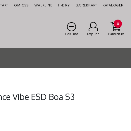
TAKT
OM OSS
WALKLINE
H-DRY
BÆREKRAFT
KATALOGER
0
Ekskl. mva
Logg inn
Handlekurv
nce Vibe ESD Boa S3