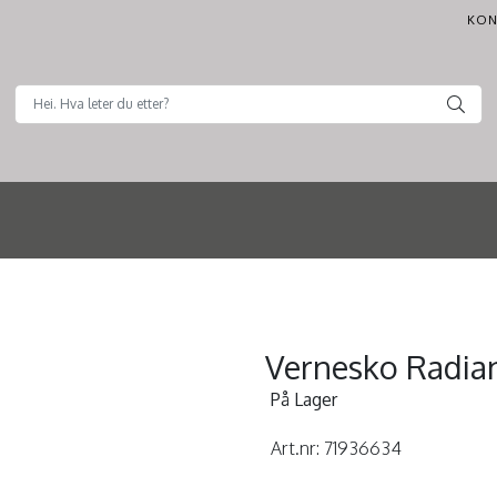
KON
Vernesko Radia
På Lager
Art.nr:
71936634