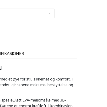
IFIKASJONER
N
med et øye for stil, sikkerhet og komfort. I
tseendet, gir skoene maksimal beskyttelse og
en spesiell lett EVA-mellomsåle med 3B-
øttene et enormt kraftløft. I kombinasjon